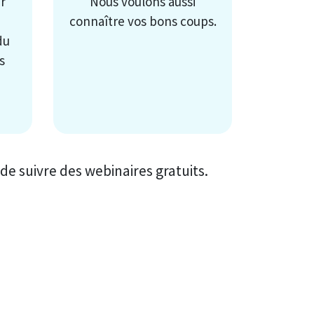
r
Nous voulons aussi
connaître vos bons coups.
du
s
de suivre des webinaires gratuits.