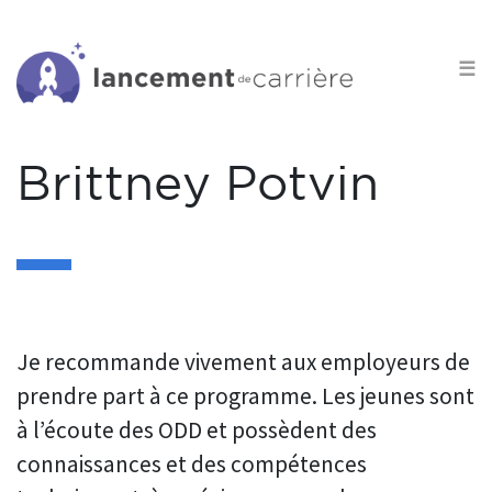
S
k
☰
i
p
t
Brittney Potvin
o
c
o
n
t
e
Je recommande vivement aux employeurs de
n
prendre part à ce programme. Les jeunes sont
t
à l’écoute des ODD et possèdent des
connaissances et des compétences