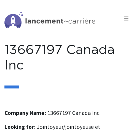
S
k
☰
i
p
t
13667197 Canada
o
c
Inc
o
n
t
e
n
t
Company Name:
13667197 Canada Inc
Looking for:
Jointoyeur/jointoyeuse et